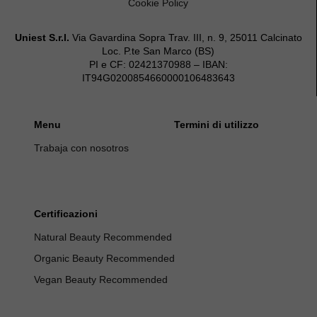
Cookie Policy
Uniest S.r.l.
Via Gavardina Sopra Trav. III, n. 9, 25011 Calcinato
Loc. P.te San Marco (BS)
PI e CF: 02421370988 – IBAN:
IT94G0200854660000106483643
Menu
Termini di utilizzo
Trabaja con nosotros
Certificazioni
Natural Beauty Recommended
Organic Beauty Recommended
Vegan Beauty Recommended