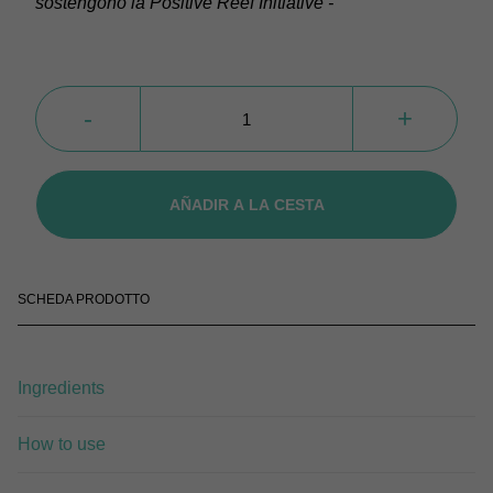
sostengono la Positive Reef Initiative -
Sun
Beam
-
+
SPF
15
cantidad
AÑADIR A LA CESTA
SCHEDA PRODOTTO
Ingredients
How to use