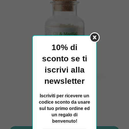
10% di
sconto se ti
iscrivi alla
newsletter
Iscriviti per ricevere un
codice sconto da usare
sul tuo primo ordine ed
Aceites y Marisal
un regalo di
benvenuto!
€
27,60