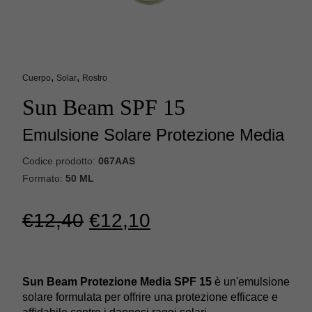
,
,
Cuerpo
Solar
Rostro
Sun Beam SPF 15
Emulsione Solare Protezione Media
Codice prodotto:
067AAS
Formato:
50
ML
El
El
€
12,40
€
12,10
precio
precio
original
actual
Sun Beam Protezione Media SPF 15
è un'emulsione
era:
es:
solare formulata per offrire una protezione efficace e