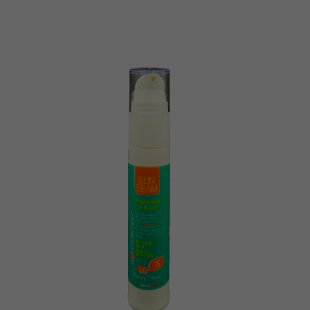
Saponi vegetali
Solari
Uomo