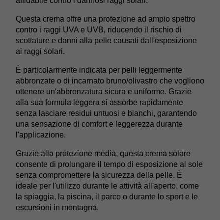
affidabile contro i dannosi raggi solari.
€12,40.
€12,10.
Questa crema offre una protezione ad ampio spettro
contro i raggi UVA e UVB, riducendo il rischio di
scottature e danni alla pelle causati dall'esposizione
ai raggi solari.
È particolarmente indicata per pelli leggermente
abbronzate o di incarnato bruno/olivastro che vogliono
ottenere un'abbronzatura sicura e uniforme. Grazie
alla sua formula leggera si assorbe rapidamente
senza lasciare residui untuosi e bianchi, garantendo
una sensazione di comfort e leggerezza durante
l'applicazione.
Grazie alla protezione media, questa crema solare
consente di prolungare il tempo di esposizione al sole
senza compromettere la sicurezza della pelle. È
ideale per l'utilizzo durante le attività all'aperto, come
la spiaggia, la piscina, il parco o durante lo sport e le
escursioni in montagna.